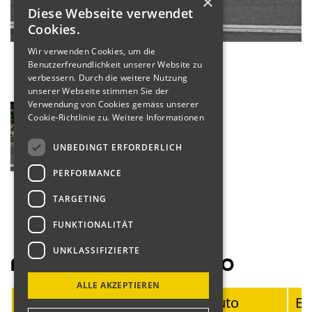
×
Diese Webseite verwendet
Cookies.
Wir verwenden Cookies, um die
Benutzerfreundlichkeit unserer Website zu
verbessern. Durch die weitere Nutzung
unserer Webseite stimmen Sie der
Verwendung von Cookies gemäss unserer
Cookie-Richtlinie zu.
Weitere Informationen
UNBEDINGT ERFORDERLICH
PERFORMANCE
TARGETING
FUNKTIONALITÄT
UNKLASSIFIZIERTE
Fahrerliste Motorräder 2020
ALLE AKZEPTIEREN
Startnummer
Fahrer
Auto
Ba