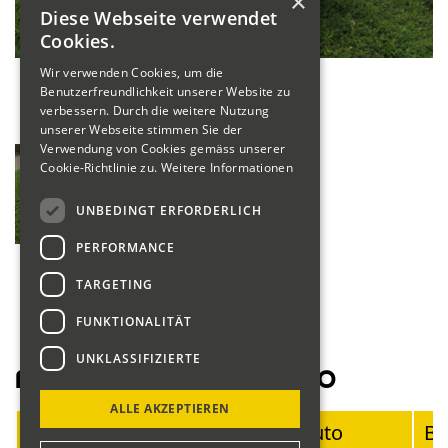
×
Diese Webseite verwendet
Cookies.
Wir verwenden Cookies, um die
Benutzerfreundlichkeit unserer Website zu
verbessern. Durch die weitere Nutzung
unserer Webseite stimmen Sie der
Verwendung von Cookies gemäss unserer
Cookie-Richtlinie zu.
Weitere Informationen
UNBEDINGT ERFORDERLICH
PERFORMANCE
TARGETING
FUNKTIONALITÄT
UNKLASSIFIZIERTE
Fahrerliste Motorräder 2020
ALLE AKZEPTIEREN
Startnummer
Fahrer
Auto
Ba