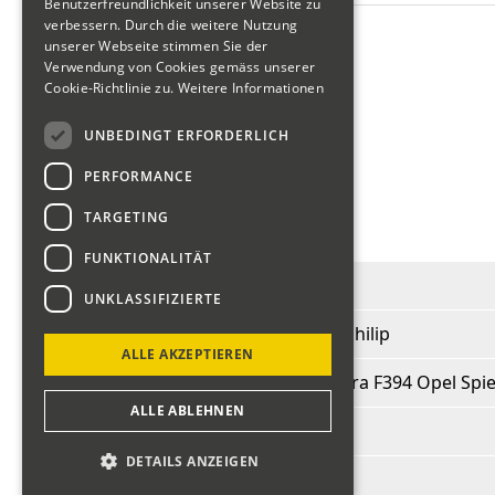
Benutzerfreundlichkeit unserer Website zu
Motorräder "Veteranen"
verbessern. Durch die weitere Nutzung
unserer Webseite stimmen Sie der
Verwendung von Cookies gemäss unserer
Cookie-Richtlinie zu.
Weitere Informationen
Fahrerliste 2018
UNBEDINGT ERFORDERLICH
PERFORMANCE
zurück
TARGETING
Egli Philip
FUNKTIONALITÄT
Start-Nr.:
342
UNKLASSIFIZIERTE
Fahrer:
Egli Philip
ALLE AKZEPTIEREN
Fahrzeug:
Dallara F394 Opel Spi
ALLE ABLEHNEN
BJ:
1994
DETAILS ANZEIGEN
PS:
210