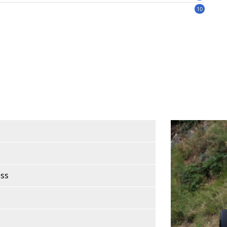
10
ess