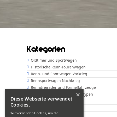
Kategorien
Oldtimer und Sportwagen
Historische Renn-Tourenwagen
Renn- und Sportwagen Vorkrieg
Rennsportwagen Nachkrieg
Renndreiräder und Formelfahrzeuge
×
Offene Rennwagen und Prototypen
Diese Webseite verwendet
Show
Cookies.
Motorräder "Classic"
Wir verwenden Cookies, um die
Motorräder "Sportsman"