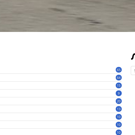
65
64
15
9
20
13
10
10
10