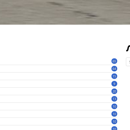
65
64
15
9
20
13
10
10
10
10