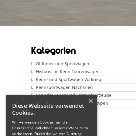
Kategorien
Oldtimer und Sportwagen
Historische Renn-Tourenwagen
Renn- und Sportwagen Vorkrieg
Rennsportwagen Nachkrieg
Renndreiräder und Formelfahrzeuge
×
Offene Rennwagen und Prototypen
Diese Webseite verwendet
Show
Cookies.
Motorräder "Classic"
Wir verwenden Cookies, um die
Motorräder "Sportsman"
Benutzerfreundlichkeit unserer Website zu
verbessern. Durch die weitere Nutzung
Motorräder "Veteranen"