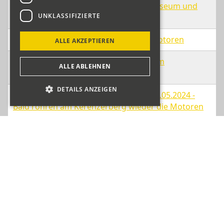
Fridolin 30.05.2024 - Ein lebendiges Museum und
UNKLASSIFIZIERTE
Edy Kamm Glarner Autorennfahrer
Fridolin 16.05.2024 - Bald röhren die Motoren
ALLE AKZEPTIEREN
glarus24.ch 15.05.2024 - Bald röhren am
ALLE ABLEHNEN
Kerenzerberg die Motoren
DETAILS ANZEIGEN
südostschweiz Glarner Nachrichten 14.05.2024 -
Bald röhren am Kerenzerberg wieder die Motoren
tcsaktuell 07.05.2024 - Kerenzerbergrennen2024 -
wenn die Motoren röhren
Fridolin 14.03.2024 - Oldtimer und Motorsport
südostschweiz Glarner Nachrichten 12.03.2024 - Am
Kerenzerberg dröhnen im Juni wieder die Motoren
glarus24.ch 10.03.2024 - Oldtimer und Motorsport